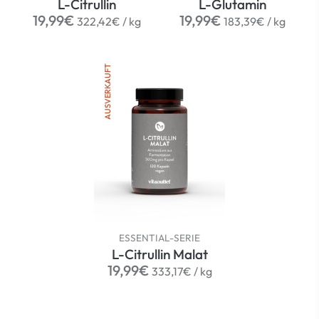
L-Citrullin
L-Glutamin
Normaler
per
Normaler
per
19,99€
19,99€
322,42€
/
kg
183,39€
/
kg
Preis
Preis
AUSVERKAUFT
ESSENTIAL-SERIE
L-Citrullin Malat
Normaler
per
19,99€
333,17€
/
kg
Preis