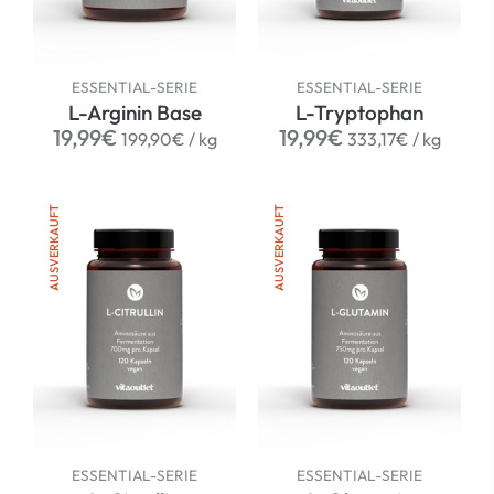
ESSENTIAL-SERIE
ESSENTIAL-SERIE
L-Arginin Base
L-Tryptophan
Normaler
per
Normaler
per
19,99€
19,99€
199,90€
/
kg
333,17€
/
kg
Preis
Preis
AUSVERKAUFT
AUSVERKAUFT
ESSENTIAL-SERIE
ESSENTIAL-SERIE