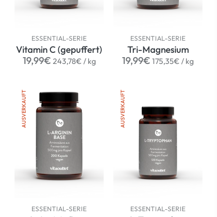
ESSENTIAL-SERIE
ESSENTIAL-SERIE
Vitamin C (gepuffert)
Tri-Magnesium
Normaler
per
Normaler
per
19,99€
19,99€
243,78€
/
kg
175,35€
/
kg
Preis
Preis
AUSVERKAUFT
AUSVERKAUFT
ESSENTIAL-SERIE
ESSENTIAL-SERIE