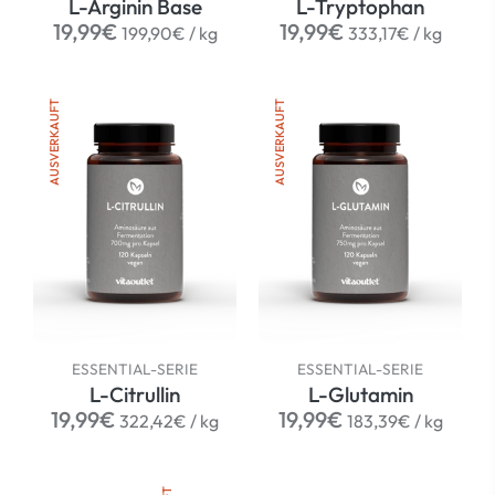
L-Arginin Base
L-Tryptophan
Normaler
per
Normaler
per
19,99€
19,99€
199,90€
/
kg
333,17€
/
kg
Preis
Preis
AUSVERKAUFT
AUSVERKAUFT
ESSENTIAL-SERIE
ESSENTIAL-SERIE
L-Citrullin
L-Glutamin
Normaler
per
Normaler
per
19,99€
19,99€
322,42€
/
kg
183,39€
/
kg
Preis
Preis