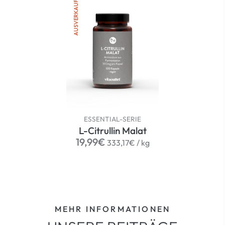
AUSVERKAUFT
ESSENTIAL-SERIE
L-Citrullin Malat
Normaler
per
19,99€
333,17€
/
kg
Preis
MEHR INFORMATIONEN