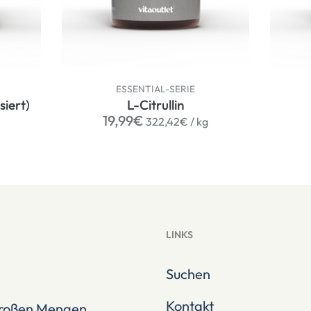
ESSENTIAL-SERIE
iert)
L-Citrullin
Normaler
per
19,99€
322,42€
/
kg
Preis
LINKS
Suchen
Kontakt
 großen Mengen