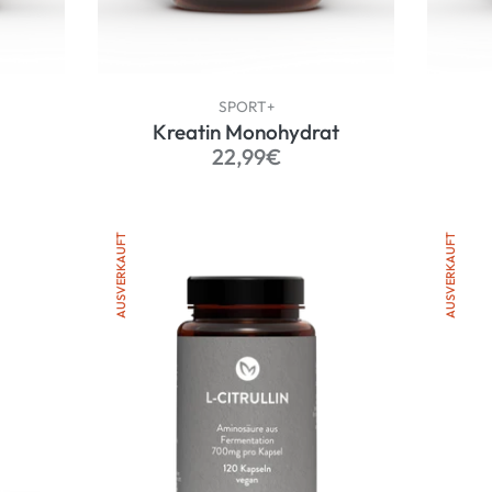
SPORT+
Kreatin Monohydrat
er
Normaler
22,99€
Preis
AUSVERKAUFT
AUSVERKAUFT