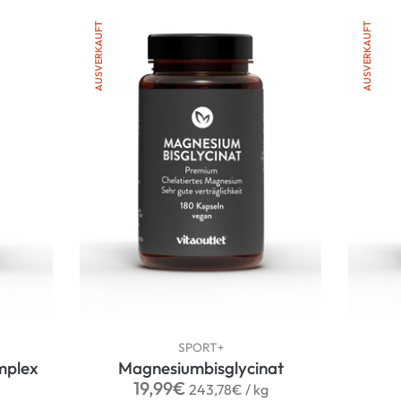
AUSVERKAUFT
AUSVERKAUFT
SPORT+
mplex
Magnesiumbisglycinat
r
Normaler
per
19,99€
243,78€
/
kg