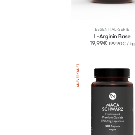
ESSENTIAL-SERIE
L-Arginin Base
Normaler
p
19,99€
199,90€
/
kg
Preis
AUSVERKAUFT