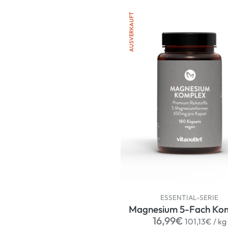
AUSVERKAUFT
ESSENTIAL-SERIE
Magnesium 5-Fach Ko
Normaler
pe
16,99€
101,13€
/
kg