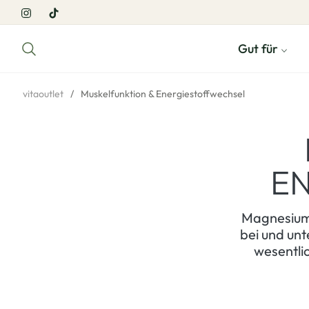
Ins
Tiktok
Gut für
vitaoutlet
/
Muskelfunktion & Energiestoffwechsel
E
Magnesium,
bei und unt
wesentli