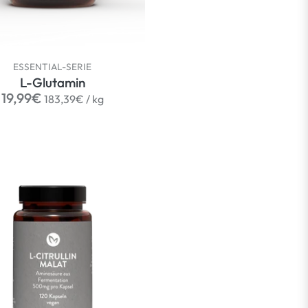
ESSENTIAL-SERIE
L-Glutamin
Normaler
per
19,99€
183,39€
/
kg
Preis