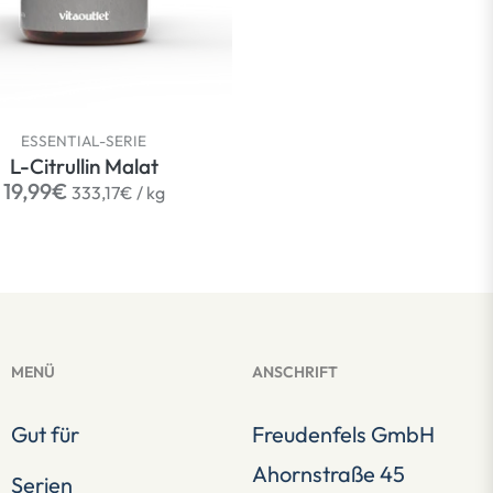
ESSENTIAL-SERIE
L-Citrullin Malat
Normaler
per
19,99€
333,17€
/
kg
Preis
MENÜ
ANSCHRIFT
Gut für
Freudenfels GmbH
Ahornstraße 45
Serien