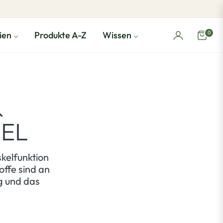
0
ien
Produkte A-Z
Wissen
Einka
&
EL
kelfunktion
offe sind an
g und das