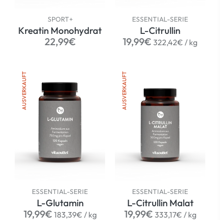
SPORT+
ESSENTIAL-SERIE
Kreatin Monohydrat
L-Citrullin
Normaler
Normaler
per
22,99€
19,99€
322,42€
/
kg
Preis
Preis
AUSVERKAUFT
AUSVERKAUFT
ESSENTIAL-SERIE
ESSENTIAL-SERIE
L-Glutamin
L-Citrullin Malat
Normaler
per
Normaler
per
19,99€
19,99€
183,39€
/
kg
333,17€
/
kg