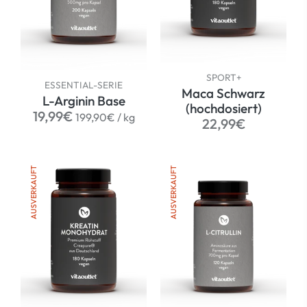
SPORT+
ESSENTIAL-SERIE
Maca Schwarz
L-Arginin Base
(hochdosiert)
Normaler
per
19,99€
199,90€
/
kg
Normaler
22,99€
Preis
Preis
AUSVERKAUFT
AUSVERKAUFT