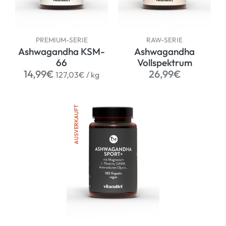
PREMIUM-SERIE
RAW-SERIE
Ashwagandha KSM-
Ashwagandha
66
Vollspektrum
Normaler
per
Normaler
14,99€
26,99€
127,03€
/
kg
Preis
Preis
AUSVERKAUFT