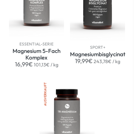
ESSENTIAL-SERIE
SPORT+
Magnesium 5-Fach
Magnesiumbisglycinat
Komplex
Normaler
per
19,99€
243,78€
/
kg
Normaler
per
16,99€
101,13€
/
kg
Preis
Preis
AUSVERKAUFT