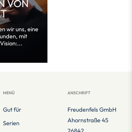
N VON
ET
n wir uns, eine
unden, mit
ision:...
MENÜ
ANSCHRIFT
Gut für
Freudenfels GmbH
Ahornstraße 45
Serien
26842