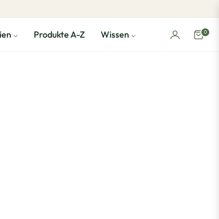
0
ien
Produkte A-Z
Wissen
Einka