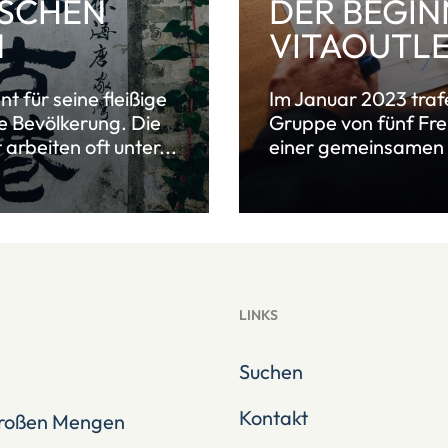
ISCHEN
DER BEGIN
N
VITAOUTL
nt für seine fleißige
Im Januar 2023 trafe
e Bevölkerung. Die
Gruppe von fünf Fre
arbeiten oft unter...
einer gemeinsamen V
LINKS
Suchen
Kontakt
 großen Mengen