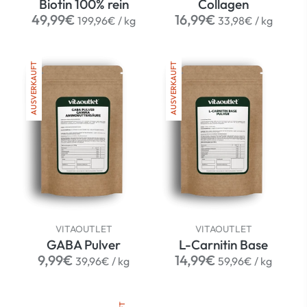
Biotin 100% rein
Collagen
Normaler
per
Normaler
per
49,99€
16,99€
199,96€
/
kg
33,98€
/
kg
Preis
Preis
AUSVERKAUFT
AUSVERKAUFT
VITAOUTLET
VITAOUTLET
GABA Pulver
L-Carnitin Base
Normaler
per
Normaler
per
9,99€
14,99€
39,96€
/
kg
59,96€
/
kg
Preis
Preis