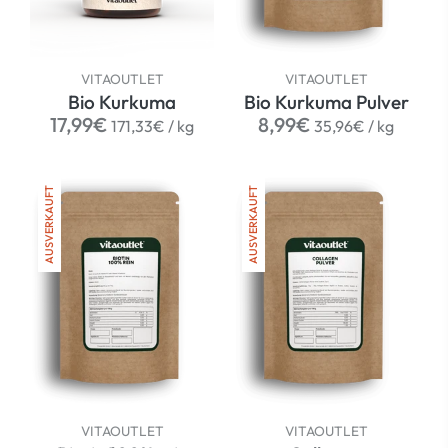
VITAOUTLET
VITAOUTLET
Bio Kurkuma
Bio Kurkuma Pulver
Normaler
per
Normaler
per
17,99€
8,99€
171,33€
/
kg
35,96€
/
kg
Preis
Preis
AUSVERKAUFT
AUSVERKAUFT
VITAOUTLET
VITAOUTLET