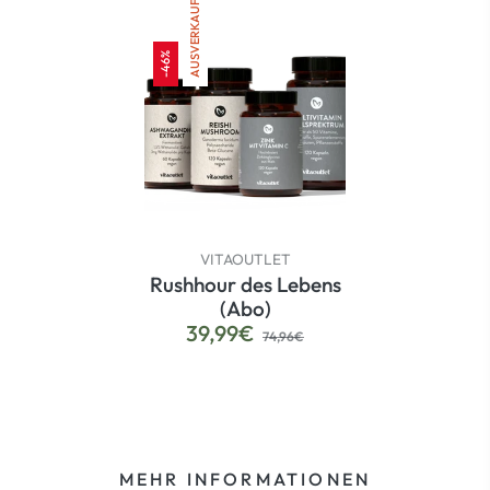
AUSVERKAUFT
-46%
VITAOUTLET
Rushhour des Lebens
(Abo)
Normaler
Sonderpreis
39,99€
74,96€
Preis
MEHR INFORMATIONEN