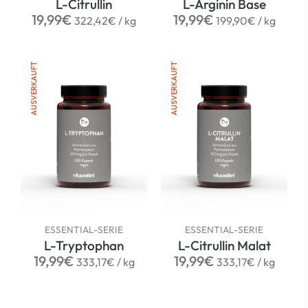
L-Citrullin
L-Arginin Base
Normaler
per
Normaler
per
19,99€
19,99€
322,42€
/
kg
199,90€
/
kg
Preis
Preis
AUSVERKAUFT
AUSVERKAUFT
ESSENTIAL-SERIE
ESSENTIAL-SERIE
L-Tryptophan
L-Citrullin Malat
Normaler
per
Normaler
per
19,99€
19,99€
333,17€
/
kg
333,17€
/
kg
Preis
Preis