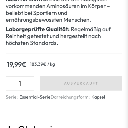
vorkommenden Aminosäuren im Körper –
beliebt bei Sportlern und
ernährungsbewussten Menschen.
Laborgeprüfte Qualität:
Regelmäßig auf
Reinheit getestet und hergestellt nach
höchsten Standards.
19,99€
per
183,39€
/
kg
Normaler
Preis
−
+
AUSVERKAUFT
Serie:
Essential-Serie
Darreichungsform:
Kapsel