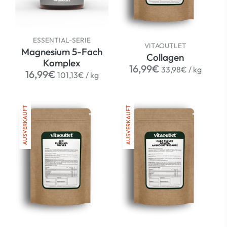
ESSENTIAL-SERIE
VITAOUTLET
Magnesium 5-Fach
Collagen
Komplex
Normaler
per
16,99€
33,98€
/
kg
Normaler
per
16,99€
101,13€
/
kg
Preis
Preis
AUSVERKAUFT
AUSVERKAUFT