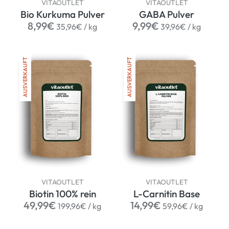
VITAOUTLET
VITAOUTLET
Bio Kurkuma Pulver
GABA Pulver
Normaler
per
Normaler
per
8,99€
9,99€
35,96€
/
kg
39,96€
/
kg
Preis
Preis
AUSVERKAUFT
AUSVERKAUFT
VITAOUTLET
VITAOUTLET
Biotin 100% rein
L-Carnitin Base
Normaler
per
Normaler
per
49,99€
14,99€
199,96€
/
kg
59,96€
/
kg
Preis
Preis