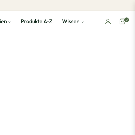
0
ien
Produkte A-Z
Wissen
Einka