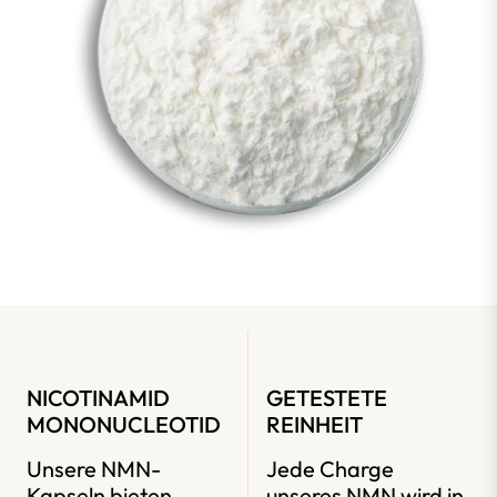
NICOTINAMID
GETESTETE
MONONUCLEOTID
REINHEIT
Unsere NMN-
Jede Charge
Kapseln bieten
unseres NMN wird in