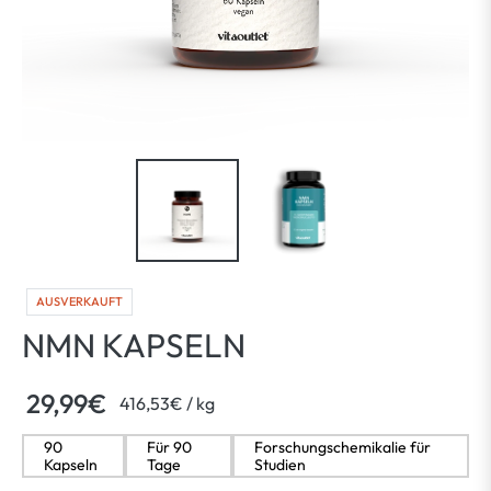
AUSVERKAUFT
NMN KAPSELN
29,99€
per
416,53€
/
kg
Normaler
Preis
90
Für 90
Forschungschemikalie für
Kapseln
Tage
Studien