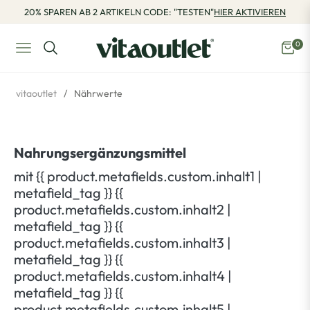
20% SPAREN AB 2 ARTIKELN CODE: "TESTEN"
HIER AKTIVIEREN
0
Navigation
Eink
vitaoutlet
/
Nährwerte
Nahrungsergänzungsmittel
mit {{ product.metafields.custom.inhalt1 |
metafield_tag }} {{
product.metafields.custom.inhalt2 |
metafield_tag }} {{
product.metafields.custom.inhalt3 |
metafield_tag }} {{
product.metafields.custom.inhalt4 |
metafield_tag }} {{
product.metafields.custom.inhalt5 |