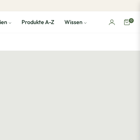
0
ien
Produkte A-Z
Wissen
Einka