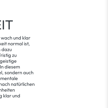
IT
g wach und klar
it normal ist,
 dazu
istig zu
geistige
 In diesem
el, sondern auch
e mentale
 nach natürlichen
nheiten
g klar und