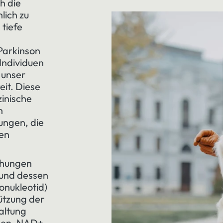
h die
lich zu
 tiefe
Parkinson
Individuen
 unser
it. Diese
zinische
h
ungen, die
nen
chungen
 und dessen
nukleotid)
tützung der
altung
nnen. NAD+