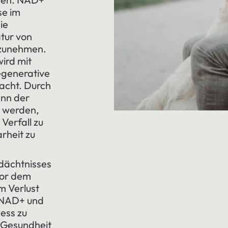
se im
ie
tur von
 zunehmen.
ird mit
egenerative
acht. Durch
ann der
 werden,
 Verfall zu
rheit zu
dächtnisses
vor dem
m Verlust
u NAD+ und
ess zu
 Gesundheit