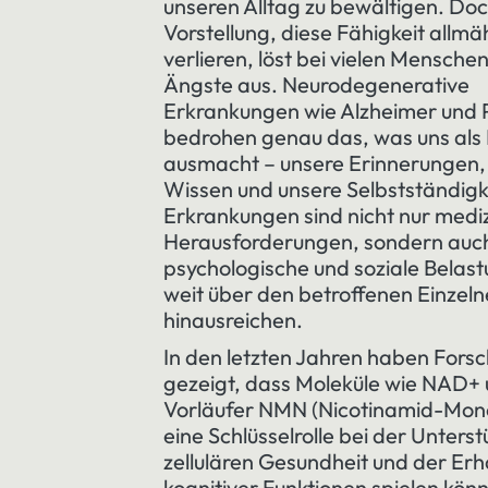
unseren Alltag zu bewältigen. Doc
Vorstellung, diese Fähigkeit allmäh
verlieren, löst bei vielen Menschen
Ängste aus. Neurodegenerative
Erkrankungen wie Alzheimer und 
bedrohen genau das, was uns als 
ausmacht – unsere Erinnerungen,
Wissen und unsere Selbstständigke
Erkrankungen sind nicht nur medi
Herausforderungen, sondern auc
psychologische und soziale Belast
weit über den betroffenen Einzel
hinausreichen.
In den letzten Jahren haben Fors
gezeigt, dass Moleküle wie NAD+
Vorläufer NMN (Nicotinamid-Mono
eine Schlüsselrolle bei der Unters
zellulären Gesundheit und der Erh
kognitiver Funktionen spielen kö