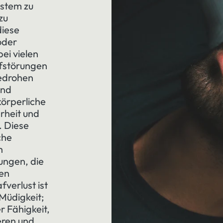
ystem zu
zu
diese
oder
bei vielen
afstörungen
edrohen
und
körperliche
rheit und
. Diese
che
h
ungen, die
nen
fverlust ist
 Müdigkeit;
r Fähigkeit,
eren und