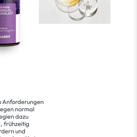
en Anforderungen
liegen normal
egien dazu
, frühzeitig
rdern und