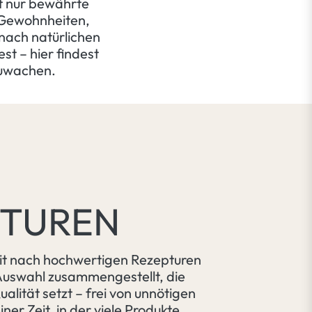
ht nur bewährte
 Gewohnheiten,
 nach natürlichen
t – hier findest
fzuwachen.
E
PTUREN
it nach hochwertigen Rezepturen
Auswahl zusammengestellt, die
ualität setzt – frei von unnötigen
iner Zeit, in der viele Produkte