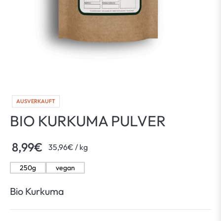
AUSVERKAUFT
BIO KURKUMA PULVER
8,99€
per
35,96€
/
kg
Normaler
Preis
250g
vegan
Bio Kurkuma