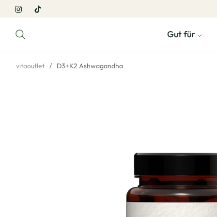
Ins
Tiktok
Gut für
vitaoutlet
/
D3+K2 Ashwagandha