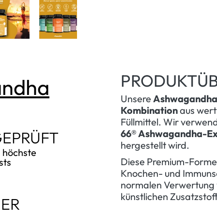
PRODUKTÜB
andha
Unsere
Ashwagandha 
Kombination
aus wertv
Füllmittel. Wir verwen
66® Ashwagandha-Ex
GEPRÜFT
hergestellt wird.
d höchste
Diese Premium-Formel
sts
Knochen- und Immuns
normalen Verwertung v
künstlichen Zusatzsto
NER