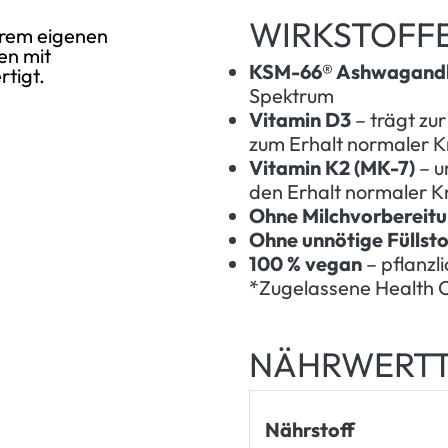
WIRKSTOFFE
erem eigenen
en mit
KSM-66® Ashwagand
rtigt.
Spektrum
Vitamin D3
– trägt zu
zum Erhalt normaler K
Vitamin K2 (MK-7)
– u
den Erhalt normaler 
Ohne Milchvorbereit
Ohne unnötige Füllsto
100 % vegan
– pflanzl
*Zugelassene Health
NÄHRWERTT
Nährstoff