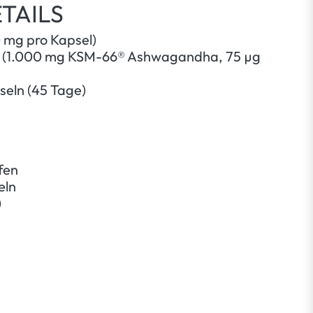
TAILS
 mg pro Kapsel)
 (1.000 mg KSM-66® Ashwagandha, 75 µg
eln (45 Tage)
fen
eln
)