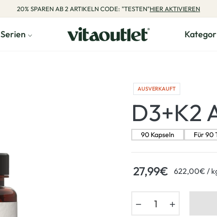
20% SPAREN AB 2 ARTIKELN CODE: "TESTEN"
HIER AKTIVIEREN
Serien
Kategor
AUSVERKAUFT
D3+K2
90 Kapseln
Für 90 
27,99€
p
622,00€
/
k
Normaler
Preis
−
+