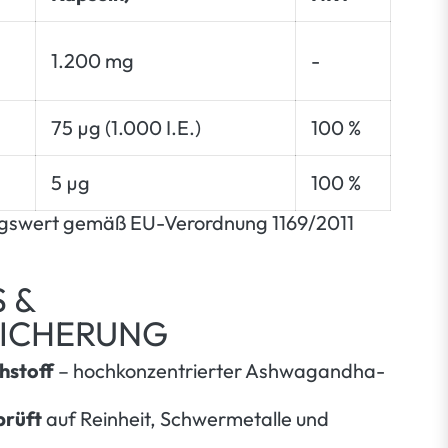
1.200 mg
-
75 µg (1.000 I.E.)
100 %
5 µg
100 %
gswert gemäß EU-Verordnung 1169/2011
 &
SICHERUNG
hstoff
– hochkonzentrierter Ashwagandha-
prüft
auf Reinheit, Schwermetalle und