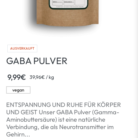
AUSVERKAUFT
GABA PULVER
9,99€
per
39,96€
/
kg
Normaler
Preis
vegan
ENTSPANNUNG UND RUHE FÜR KÖRPER
UND GEIST Unser GABA Pulver (Gamma-
Aminobuttersäure) ist eine natürliche
Verbindung, die als Neurotransmitter im
Gehirn...