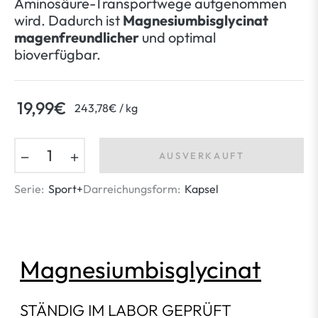
Aminosäure-Transportwege aufgenommen
wird. Dadurch ist
Magnesiumbisglycinat
magenfreundlicher
und optimal
bioverfügbar.
19,99€
per
243,78€
/
kg
Normaler
Preis
−
+
AUSVERKAUFT
Serie:
Sport+
Darreichungsform:
Kapsel
Magnesiumbisglycinat
STÄNDIG IM LABOR GEPRÜFT